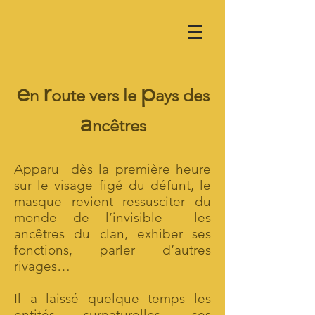
e
r
p
n
oute vers le
ays des
a
ncêtres
Apparu dès la première heure
sur le visage figé du défunt, le
masque revient ressusciter du
monde de l’invisible les
ancêtres du clan, exhiber ses
fonctions, parler d’autres
rivages…
Il a laissé quelque temps les
entités surnaturelles, ses