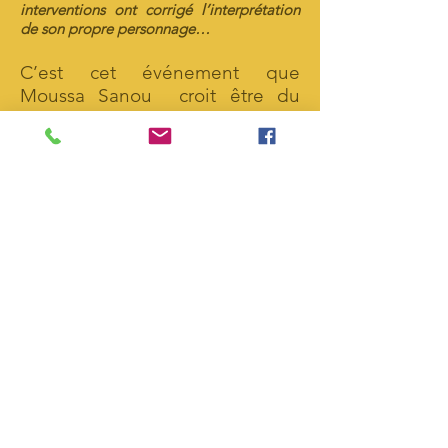
interventions ont corrigé l’interprétation
de son propre personnage…
C’est cet événement que
Moussa Sanou croit être du
théâtre ou alors similaire au
Théâtre… auquel il a toujours
recours… quand il rencontre
pour la première fois un groupe
de comédiens dans le cadre
d’un atelier pour signifier l’acte
théâtral.
Jeu mimé, rite de souvenir,
simulacre collectif, tous s’y
conforment afin d’exprimer le
respect dû au mort avec l’aide et
la complicité d’un monde de
l’entre-deux, rempli d’illusions.
Les esprits des ancêtres du