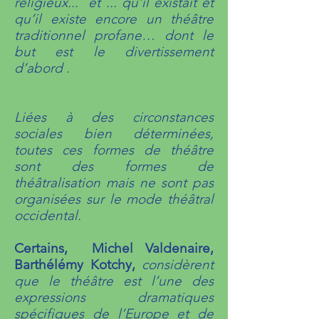
religieux... et ... qu’il existait et
qu’il existe encore un théâtre
traditionnel profane… dont le
but est le divertissement
d’abord .
Liées à des circonstances
sociales bien déterminées,
toutes ces formes de théâtre
sont des formes de
théâtralisation mais ne sont pas
organisées sur le mode théâtral
occidental.
Certains, Michel Valdenaire,
Barthélémy Kotchy,
considèrent
que le théâtre est l’une des
expressions dramatiques
spécifiques de l’Europe et de