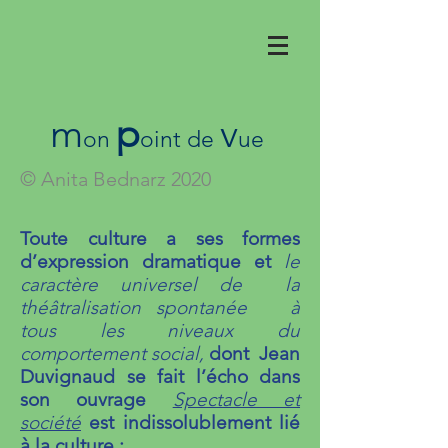
m
p
v
on
oint de
ue
© Anita Bednarz 2020
Toute culture a ses formes
d’expression dramatique et
le
caractère universel de la
théâtralisation spontanée à
tous les niveaux du
comportement social,
dont Jean
Duvignaud se fait l’écho dans
son ouvrage
Spectacle et
société
est indissolublement lié
à la culture :