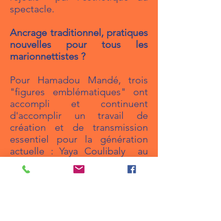
spectacle.
Ancrage traditionnel, pratiques
nouvelles pour tous les
marionnettistes ?
Pour Hamadou Mandé, trois
"figures emblématiques" ont
accompli et continuent
d'accomplir un travail de
création et de transmission
essentiel pour la génération
actuelle : Yaya Coulibaly au
Mali, Were-Were Liking en
Côte d'Ivoire et Danalye
Kalanféï au Togo dont on a pu
suivre ici l'évolution des
marionnettistes qui l'ont